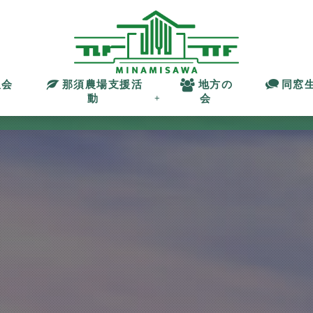
沢会
那須農場支援活
地方の
同窓
動
会