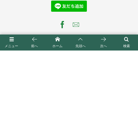
メニュー
前へ
ホーム
先頭へ
次へ
検索
自由学園南沢会事務
住所：〒171-0021 東京都豊島区西池袋2-31-3 自由学園明
局
日館内
TEL：03-3988-3939（不在時は留守番電話対応）
FAX：03-3988-3944（24時間受信）
毎週火・金曜日 10時～16時在室
※祝祭日、夏季休暇、年末年始休暇の期間は除きます
©
2026
自由学園南沢会