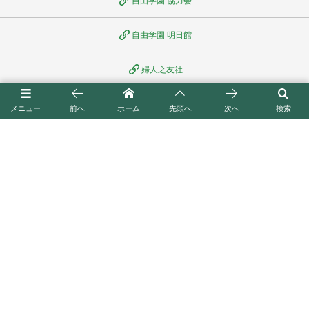
自由学園 協力会
自由学園 明日館
婦人之友社
全国友の会
メニュー
前へ
ホーム
先頭へ
次へ
検索